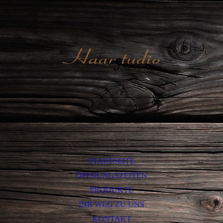
STARTSEITE
ÖFFNUNGSZEITEN
PRODUKTE
IHR WEG ZU UNS
KONTAKT